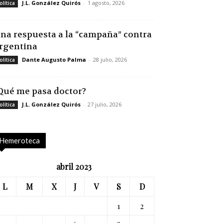
J.L. González Quirós
-
1 agosto, 2026
olítica
na respuesta a la “campaña” contra
rgentina
Dante Augusto Palma
-
28 julio, 2026
olítica
Qué me pasa doctor?
J.L. González Quirós
-
27 julio, 2026
olítica
Hemeroteca
abril 2023
L
M
X
J
V
S
D
1
2