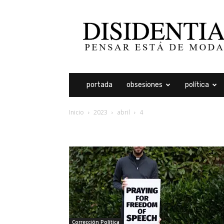
Disidentia
portada
obsesiones
política
Inicio
2023
abril
4
archivos diarios: 4 abri
Corrección Política