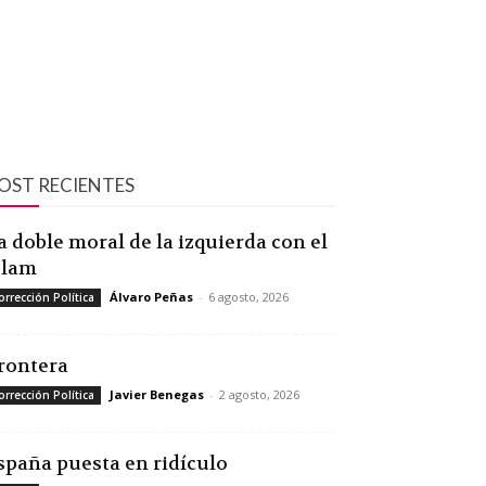
OST RECIENTES
a doble moral de la izquierda con el
slam
Álvaro Peñas
-
6 agosto, 2026
orrección Política
rontera
Javier Benegas
-
2 agosto, 2026
orrección Política
spaña puesta en ridículo