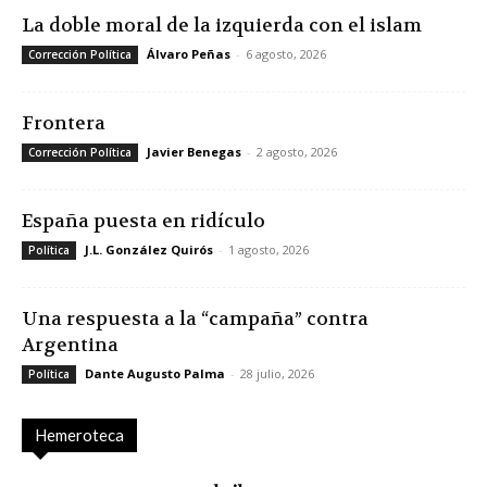
La doble moral de la izquierda con el islam
Álvaro Peñas
-
6 agosto, 2026
Corrección Política
Frontera
Javier Benegas
-
2 agosto, 2026
Corrección Política
España puesta en ridículo
J.L. González Quirós
-
1 agosto, 2026
Política
Una respuesta a la “campaña” contra
Argentina
Dante Augusto Palma
-
28 julio, 2026
Política
Hemeroteca