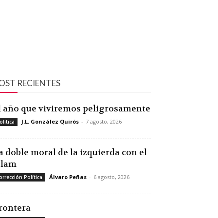
OST RECIENTES
l año que viviremos peligrosamente
J.L. González Quirós
-
7 agosto, 2026
olítica
a doble moral de la izquierda con el
slam
Álvaro Peñas
-
6 agosto, 2026
orrección Política
rontera