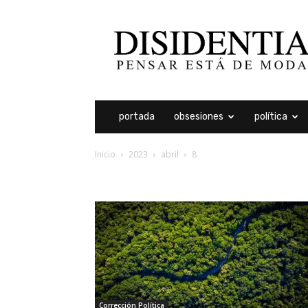
Disidentia
portada
obsesiones
política
Inicio
2023
abril
8
archivos diarios: 8 abri
Corrección Política