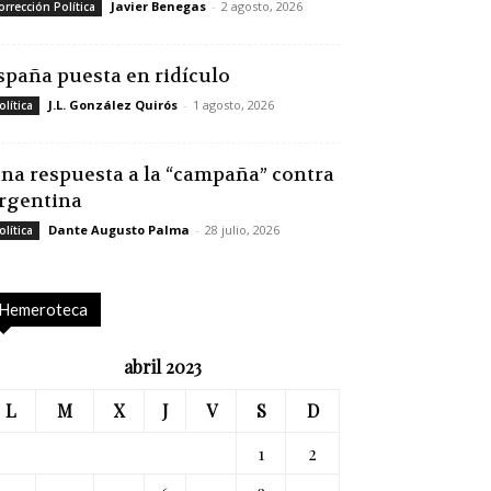
Javier Benegas
-
2 agosto, 2026
orrección Política
spaña puesta en ridículo
J.L. González Quirós
-
1 agosto, 2026
olítica
na respuesta a la “campaña” contra
rgentina
Dante Augusto Palma
-
28 julio, 2026
olítica
Hemeroteca
abril 2023
L
M
X
J
V
S
D
1
2