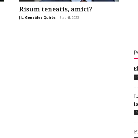
Risum teneatis, amici?
J.L. González Quirós
-
8 abril, 2023
P
E
P
L
i
C
F