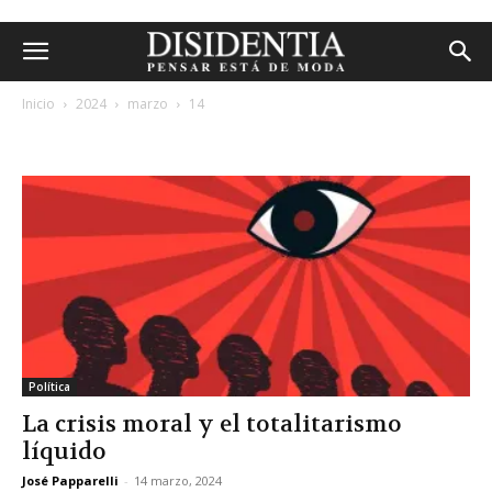
Inicio
2024
marzo
14
archivos diarios: 14 marzo, 2024
Política
La crisis moral y el totalitarismo
líquido
José Papparelli
-
14 marzo, 2024