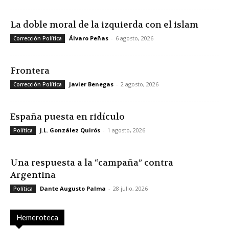
La doble moral de la izquierda con el islam
Álvaro Peñas
-
6 agosto, 2026
Corrección Política
Frontera
Javier Benegas
-
2 agosto, 2026
Corrección Política
España puesta en ridículo
J.L. González Quirós
-
1 agosto, 2026
Política
Una respuesta a la “campaña” contra
Argentina
Dante Augusto Palma
-
28 julio, 2026
Política
Hemeroteca