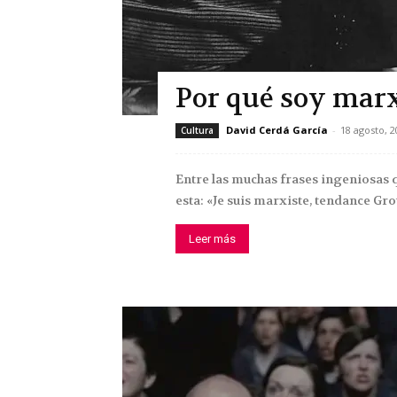
Por qué soy marx
David Cerdá García
-
18 agosto, 2
Cultura
Entre las muchas frases ingeniosas q
esta: «Je suis marxiste, tendance Grou
Leer más