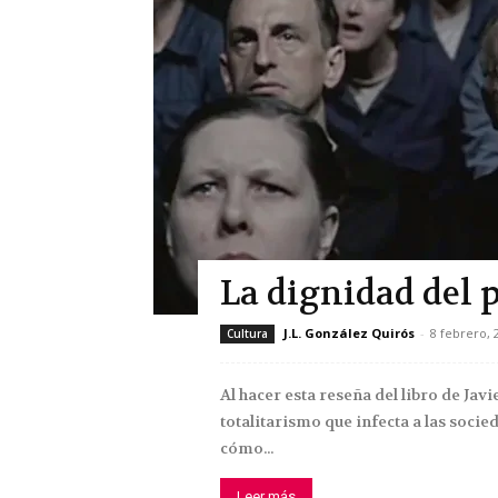
La dignidad del 
J.L. González Quirós
-
8 febrero, 
Cultura
Al hacer esta reseña del libro de Jav
totalitarismo que infecta a las soci
cómo...
Leer más