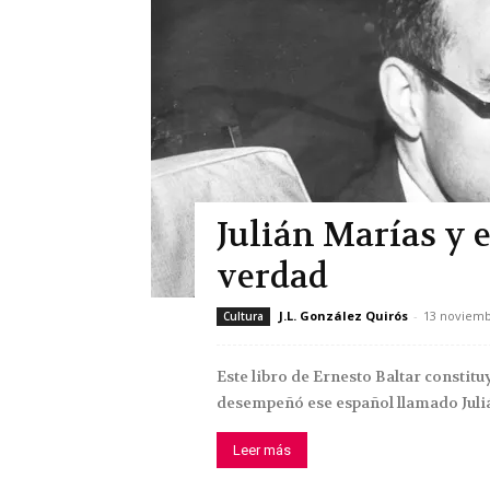
Julián Marías y 
verdad
J.L. González Quirós
-
13 noviemb
Cultura
Este libro de Ernesto Baltar constitu
desempeñó ese español llamado Julián
Leer más