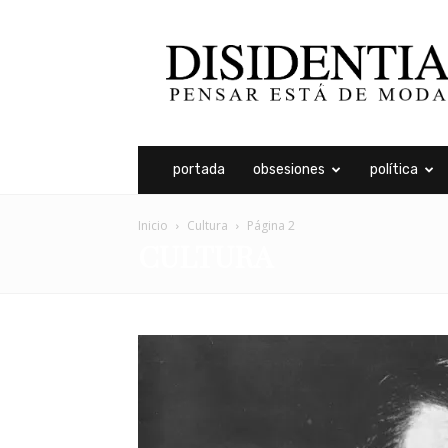
Disidentia
portada
obsesiones
política
Inicio
Cultura
Página 2
CULTURA