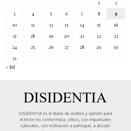
1
2
3
4
5
6
7
8
9
10
11
12
13
14
15
16
17
18
19
20
21
22
23
24
25
26
27
28
29
30
31
« Jul
DISIDENTIA es el diario de análisis y opinión para
el lector no conformista, crítico, con inquietudes
culturales, con inclinación a participar, a discutir