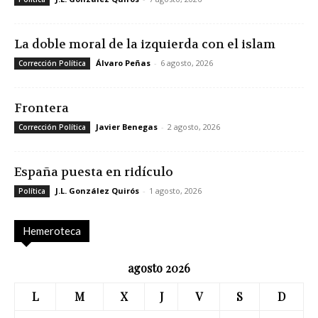
La doble moral de la izquierda con el islam
Álvaro Peñas
-
6 agosto, 2026
Corrección Política
Frontera
Javier Benegas
-
2 agosto, 2026
Corrección Política
España puesta en ridículo
J.L. González Quirós
-
1 agosto, 2026
Política
Hemeroteca
agosto 2026
L
M
X
J
V
S
D