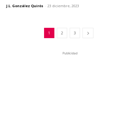
J.L. González Quirós
-
23 diciembre, 2023
1
2
3
Publicidad