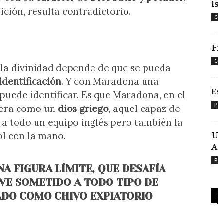
i
ición, resulta contradictorio.
C
F
C
de la divinidad depende de que se pueda
identificación
. Y con Maradona una
E
puede identificar. Es que Maradona, en el
P
opera como un
dios griego
, aquel capaz de
a todo un equipo inglés pero también la
l con la mano.
U
A
P
NA FIGURA LÍMITE, QUE DESAFÍA
E VE SOMETIDO A TODO TIPO DE
ZADO COMO CHIVO EXPIATORIO