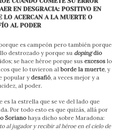
ROE CUANDO COMETE SU ERROR
AER EN DESGRACIA: POSITIVO EN
E LO ACERCAN A LA MUERTE O
ÍO AL PODER
e porque es campeón pero también porque
billo destrozado y porque su
doping
dio
nidos; se hace héroe porque sus
excesos
lo
icos que lo tuvieron al
borde la muerte
, y
e popular y
desafió
, a veces mejor y a
cidez, al poder.
 es la estrella que se ve del lado que
da. Por todo esto es que quizás, allá por
o Soriano
haya dicho sobre Maradona:
o al jugador y recibir al héroe en el cielo de