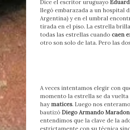
Dice el escritor uruguayo
Eduard
llegó embarazada a un hospital d
Argentina) y en el umbral encont
tirada en el piso. La estrella bri
todas las estrellas cuando
caen e
otro son solo de lata. Pero las dos
A veces intentamos elegir con q
momento la estrella se da vuelta
hay
matices
. Luego nos enteramos
bautizó
Diego Armando Maradon
entendimos que la clave de la ad
estrictamente con su técnica sin