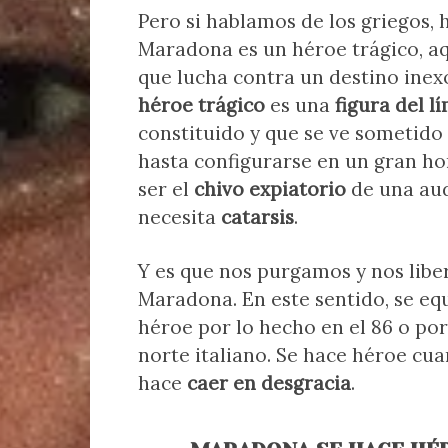
Pero si hablamos de los griegos, 
Maradona es un héroe trágico, aq
que lucha contra un destino inex
héroe trágico
es una
figura del l
constituido y que se ve sometido
hasta configurarse en un gran h
ser el
chivo expiatorio
de una aud
necesita
catarsis
.
Y es que nos purgamos y nos libe
Maradona. En este sentido, se e
héroe por lo hecho en el 86 o por
norte italiano. Se hace héroe c
hace
caer en desgracia
.