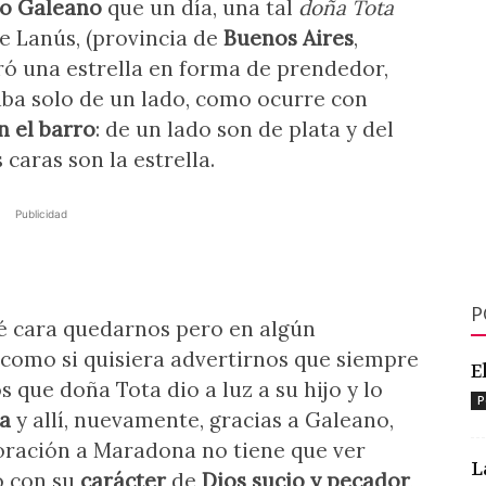
o Galeano
que un día, una tal
doña Tota
e Lanús, (provincia de
Buenos Aires
,
ró una estrella en forma de prendedor,
llaba solo de un lado, como ocurre con
n el barro
: de un lado son de plata y del
 caras son la estrella.
Publicidad
P
ué cara quedarnos pero en algún
 como si quisiera advertirnos que siempre
E
 que doña Tota dio a luz a su hijo y lo
P
a
y allí, nuevamente, gracias a Galeano,
oración a Maradona no tiene que ver
L
o con su
carácter
de
Dios sucio y pecador
,