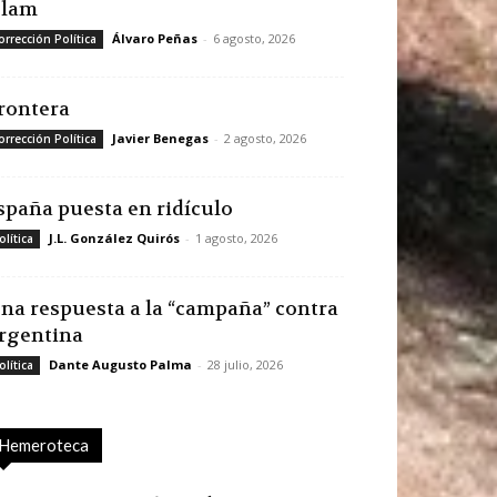
slam
Álvaro Peñas
-
6 agosto, 2026
orrección Política
rontera
Javier Benegas
-
2 agosto, 2026
orrección Política
spaña puesta en ridículo
J.L. González Quirós
-
1 agosto, 2026
olítica
na respuesta a la “campaña” contra
rgentina
Dante Augusto Palma
-
28 julio, 2026
olítica
Hemeroteca