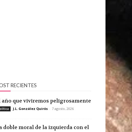
OST RECIENTES
l año que viviremos peligrosamente
J.L. González Quirós
-
7 agosto, 2026
olítica
a doble moral de la izquierda con el