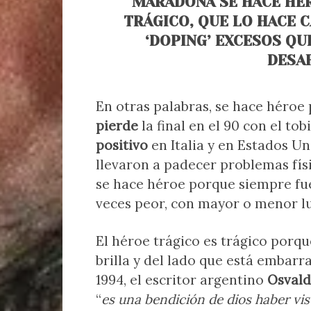
MARADONA SE HACE HÉ
TRÁGICO, QUE LO HACE C
‘DOPING’ EXCESOS QU
DESAF
En otras palabras, se hace héro
pierde
la final en el 90 con el to
positivo
en Italia y en Estados U
llevaron a padecer problemas fís
se hace héroe porque siempre fu
veces peor, con mayor o menor lu
El héroe trágico es trágico porque
brilla y del lado que está embarra
1994, el escritor argentino
Osvald
“
es una bendición de dios haber vist