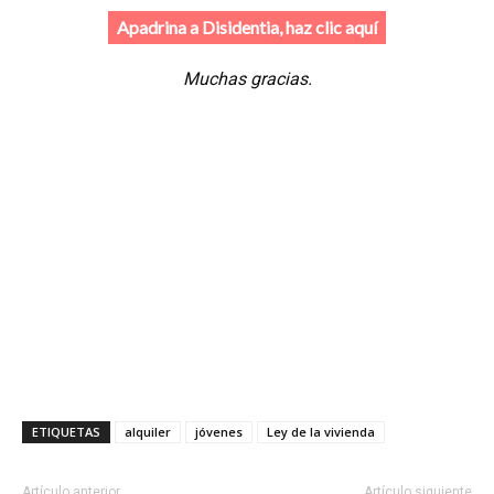
Apadrina a Disidentia, haz clic aquí
Muchas gracias.
ETIQUETAS
alquiler
jóvenes
Ley de la vivienda
Artículo anterior
Artículo siguiente