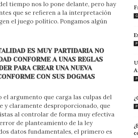
del tiempo nos lo pone delante, pero hay
F
es que se refieren a la interpretación
C
igen el juego político. Pongamos algún
E
P
TALIDAD ES MUY PARTIDARIA NO
DAD CONFORME A UNAS REGLAS
U
ODER PARA CREAR UNA NUEVA
A
 CONFORME CON SUS DOGMAS
P
 el argumento que carga las culpas del
¿
e y claramente desproporcionado, que
P
stas al controlar de forma muy efectiva
 error de planteamiento de la ley
¿
 dos datos fundamentales, el primero es
c