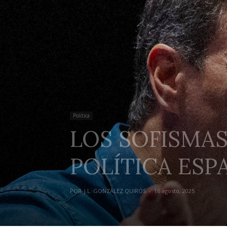
Política
LOS SOFISMA
POLÍTICA ES
POR
J.L. GONZÁLEZ QUIRÓS
-
16 agosto, 2025