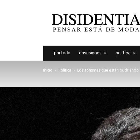
Disidentia
portada
obsesiones
política
Inicio
Política
Los sofismas que están pudriendo l