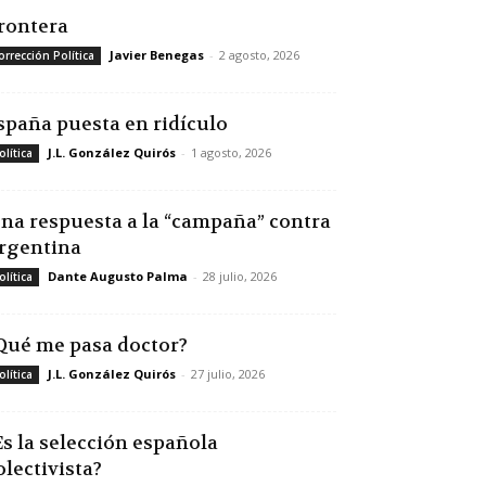
rontera
Javier Benegas
-
2 agosto, 2026
orrección Política
spaña puesta en ridículo
J.L. González Quirós
-
1 agosto, 2026
olítica
na respuesta a la “campaña” contra
rgentina
Dante Augusto Palma
-
28 julio, 2026
olítica
Qué me pasa doctor?
J.L. González Quirós
-
27 julio, 2026
olítica
Es la selección española
olectivista?