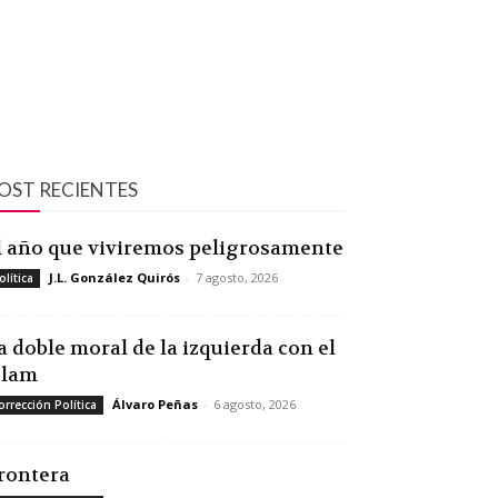
OST RECIENTES
l año que viviremos peligrosamente
J.L. González Quirós
-
7 agosto, 2026
olítica
a doble moral de la izquierda con el
slam
Álvaro Peñas
-
6 agosto, 2026
orrección Política
rontera