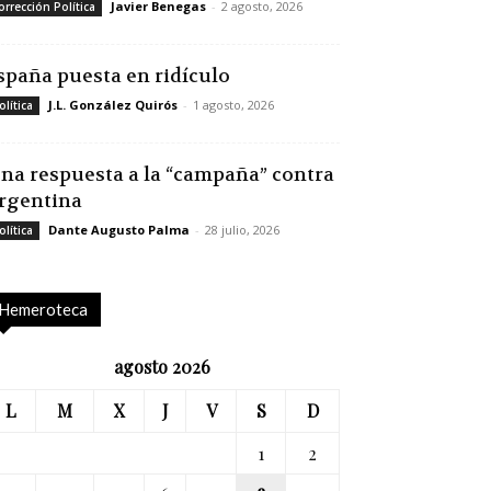
Javier Benegas
-
2 agosto, 2026
orrección Política
spaña puesta en ridículo
J.L. González Quirós
-
1 agosto, 2026
olítica
na respuesta a la “campaña” contra
rgentina
Dante Augusto Palma
-
28 julio, 2026
olítica
Hemeroteca
agosto 2026
L
M
X
J
V
S
D
1
2