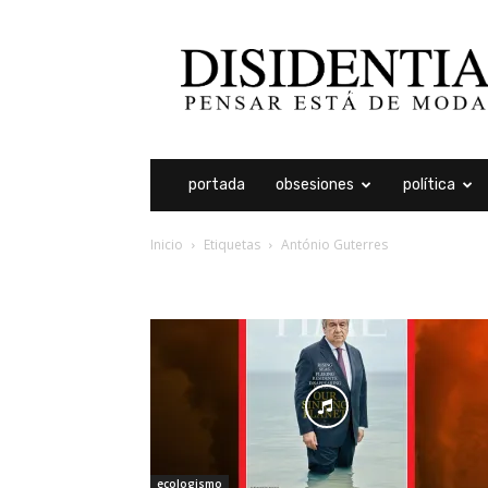
Disidentia
portada
obsesiones
política
Inicio
Etiquetas
António Guterres
etiqueta: antónio guter
ecologismo