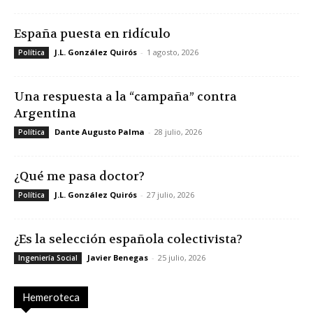
España puesta en ridículo
J.L. González Quirós
-
1 agosto, 2026
Política
Una respuesta a la “campaña” contra
Argentina
Dante Augusto Palma
-
28 julio, 2026
Política
¿Qué me pasa doctor?
J.L. González Quirós
-
27 julio, 2026
Política
¿Es la selección española colectivista?
Javier Benegas
-
25 julio, 2026
Ingeniería Social
Hemeroteca