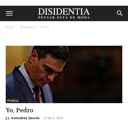
Inicio
Etiquetas
Carta
etiqueta: carta
Política
Yo, Pedro
J.L. González Quirós
-
27 abril, 2024