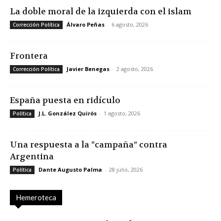
La doble moral de la izquierda con el islam
Álvaro Peñas
-
6 agosto, 2026
Corrección Política
Frontera
Javier Benegas
-
2 agosto, 2026
Corrección Política
España puesta en ridículo
J.L. González Quirós
-
1 agosto, 2026
Política
Una respuesta a la “campaña” contra
Argentina
Dante Augusto Palma
-
28 julio, 2026
Política
Hemeroteca