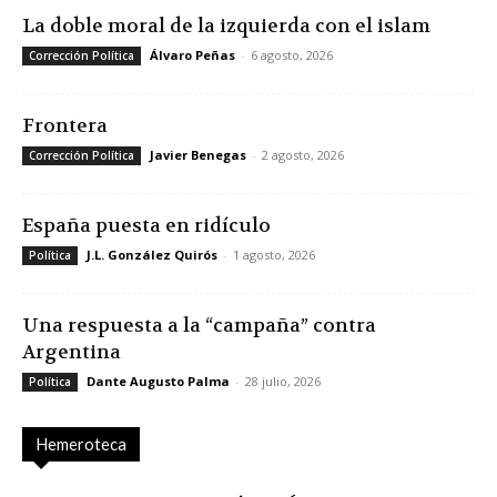
La doble moral de la izquierda con el islam
Álvaro Peñas
-
6 agosto, 2026
Corrección Política
Frontera
Javier Benegas
-
2 agosto, 2026
Corrección Política
España puesta en ridículo
J.L. González Quirós
-
1 agosto, 2026
Política
Una respuesta a la “campaña” contra
Argentina
Dante Augusto Palma
-
28 julio, 2026
Política
Hemeroteca