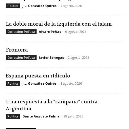
J.L. González Quirós
-
7 agosto, 2026
Política
La doble moral de la izquierda con el islam
Álvaro Peñas
-
6 agosto, 2026
Corrección Política
Frontera
Javier Benegas
-
2 agosto, 2026
Corrección Política
España puesta en ridículo
J.L. González Quirós
-
1 agosto, 2026
Política
Una respuesta a la “campaña” contra
Argentina
Dante Augusto Palma
-
28 julio, 2026
Política