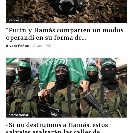
Entrevista
“Putin y Hamás comparten un modus
operandi en su forma de...
Álvaro Peñas
-
24 abril, 2024
Internacional
«Si no destruimos a Hamás, estos
salvajes asaltarán las calles de...