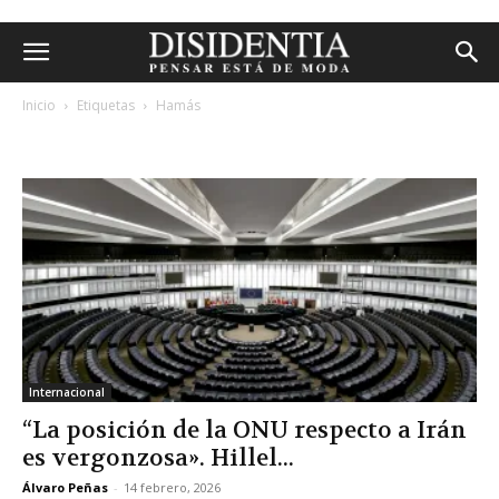
Inicio
Etiquetas
Hamás
etiqueta: hamás
Internacional
“La posición de la ONU respecto a Irán
es vergonzosa». Hillel...
Álvaro Peñas
-
14 febrero, 2026