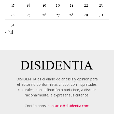
17
18
19
20
21
22
23
24
25
26
27
28
29
30
31
« Jul
DISIDENTIA es el diario de análisis y opinión para
el lector no conformista, crítico, con inquietudes
culturales, con inclinación a participar, a discutir
racionalmente, a expresar sus criterios.
Contáctanos:
contacto@disidentia.com