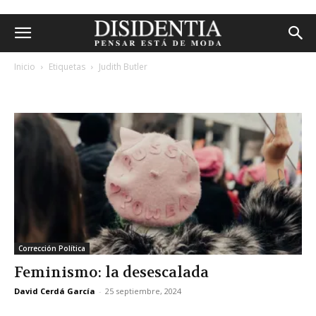
Inicio
Etiquetas
Judith Butler
etiqueta: judith butler
Corrección Política
Feminismo: la desescalada
David Cerdá García
-
25 septiembre, 2024