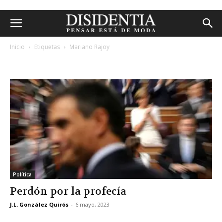
Inicio
Etiquetas
Mariano Rajoy
etiqueta: mariano rajoy
Política
Perdón por la profecía
J.L. González Quirós
-
6 mayo, 2023