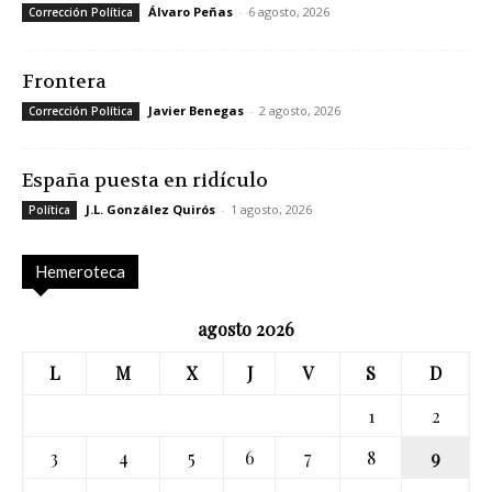
Álvaro Peñas
-
6 agosto, 2026
Corrección Política
Frontera
Javier Benegas
-
2 agosto, 2026
Corrección Política
España puesta en ridículo
J.L. González Quirós
-
1 agosto, 2026
Política
Hemeroteca
agosto 2026
L
M
X
J
V
S
D
1
2
3
4
5
6
7
8
9