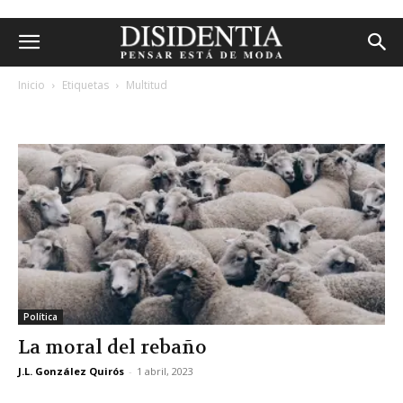
Inicio
Etiquetas
Multitud
etiqueta: multitud
Política
La moral del rebaño
J.L. González Quirós
-
1 abril, 2023