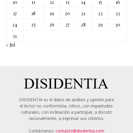
10
11
12
13
14
15
16
17
18
19
20
21
22
23
24
25
26
27
28
29
30
31
« Jul
DISIDENTIA es el diario de análisis y opinión para
el lector no conformista, crítico, con inquietudes
culturales, con inclinación a participar, a discutir
racionalmente, a expresar sus criterios.
Contáctanos:
contacto@disidentia.com