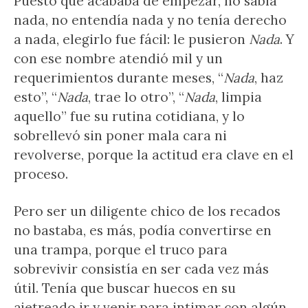
Puesto que acababa de empezar, no sabía
nada, no entendía nada y no tenía derecho
a nada, elegirlo fue fácil: le pusieron
Nada
. Y
con ese nombre atendió mil y un
requerimientos durante meses, “
Nada
, haz
esto”, “
Nada
, trae lo otro”, “
Nada
, limpia
aquello” fue su rutina cotidiana, y lo
sobrellevó sin poner mala cara ni
revolverse, porque la actitud era clave en el
proceso.
Pero ser un diligente chico de los recados
no bastaba, es más, podía convertirse en
una trampa, porque el truco para
sobrevivir consistía en ser cada vez más
útil. Tenía que buscar huecos en su
ajetreado ir y venir para intimar con algún