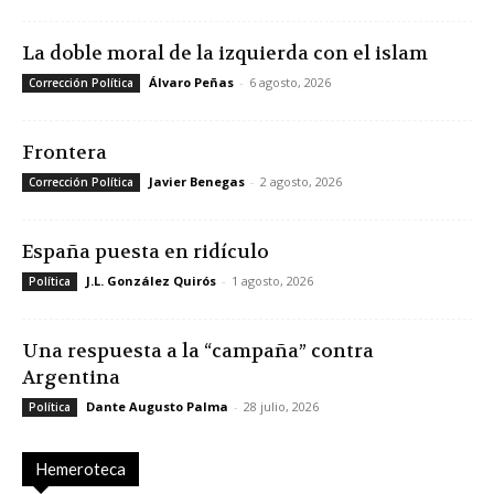
La doble moral de la izquierda con el islam
Álvaro Peñas
-
6 agosto, 2026
Corrección Política
Frontera
Javier Benegas
-
2 agosto, 2026
Corrección Política
España puesta en ridículo
J.L. González Quirós
-
1 agosto, 2026
Política
Una respuesta a la “campaña” contra
Argentina
Dante Augusto Palma
-
28 julio, 2026
Política
Hemeroteca