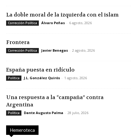
La doble moral de la izquierda con el islam
Álvaro Peñas
-
6 agosto, 2026
Corrección Política
Frontera
Javier Benegas
-
2 agosto, 2026
Corrección Política
España puesta en ridículo
J.L. González Quirós
-
1 agosto, 2026
Política
Una respuesta a la “campaña” contra
Argentina
Dante Augusto Palma
-
28 julio, 2026
Política
Hemeroteca