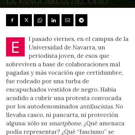
LA VANGUARDIA DEL ODIO
POR
JAVIER BENEGAS
-
2 noviembre, 2025
l pasado viernes, en el campus de la
E
Universidad de Navarra, un
periodista joven, de esos que
sobreviven a base de colaboraciones mal
pagadas y más vocación que certidumbre,
fue rodeado por una turba de
encapuchados vestidos de negro. Había
acudido a cubrir una protesta convocada
por los autodenominados
antifascistas
. No
llevaba casco, ni pancarta, ni protección
alguna: sólo su
smartphone
. ¿Qué amenaza
podía representar? ¿Qué “fascismo” se