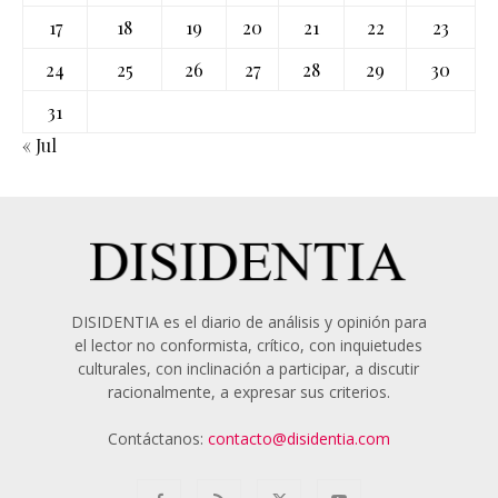
17
18
19
20
21
22
23
24
25
26
27
28
29
30
31
« Jul
DISIDENTIA es el diario de análisis y opinión para
el lector no conformista, crítico, con inquietudes
culturales, con inclinación a participar, a discutir
racionalmente, a expresar sus criterios.
Contáctanos:
contacto@disidentia.com