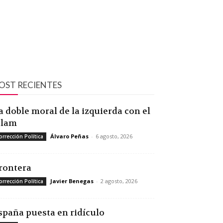
OST RECIENTES
a doble moral de la izquierda con el
slam
Álvaro Peñas
-
6 agosto, 2026
orrección Política
rontera
Javier Benegas
-
2 agosto, 2026
orrección Política
spaña puesta en ridículo