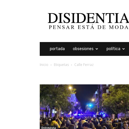
Disidentia
portada
obsesiones
política
Inicio
Etiquetas
Calle Ferraz
etiqueta: calle ferraz
Entrevista