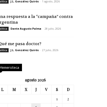
J.L. González Quirós
-
1 agosto, 2026
olítica
na respuesta a la “campaña” contra
rgentina
Dante Augusto Palma
-
28 julio, 2026
olítica
Qué me pasa doctor?
J.L. González Quirós
-
27 julio, 2026
olítica
Hemeroteca
agosto 2026
L
M
X
J
V
S
D
1
2