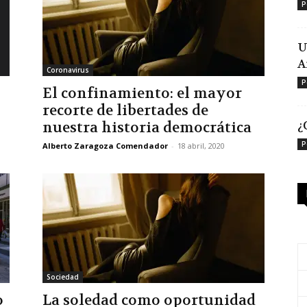
P
U
A
Coronavirus
P
El confinamiento: el mayor
recorte de libertades de
¿
nuestra historia democrática
P
Alberto Zaragoza Comendador
-
18 abril, 2020
Sociedad
o
La soledad como oportunidad