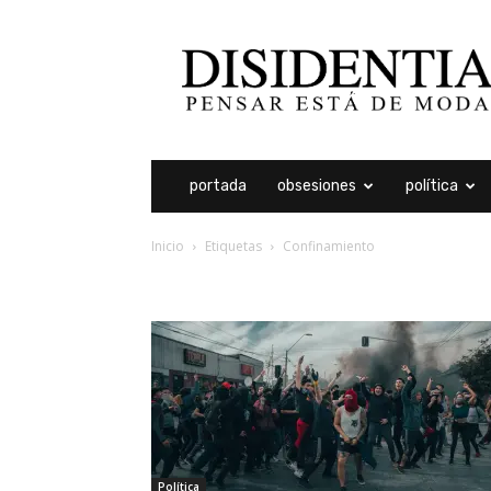
Disidentia
portada
obsesiones
política
Inicio
Etiquetas
Confinamiento
etiqueta: confinamient
Política