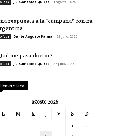
J.L. González Quirós
-
1 agosto, 2026
olítica
na respuesta a la “campaña” contra
rgentina
Dante Augusto Palma
-
28 julio, 2026
olítica
Qué me pasa doctor?
J.L. González Quirós
-
27 julio, 2026
olítica
Hemeroteca
agosto 2026
L
M
X
J
V
S
D
1
2