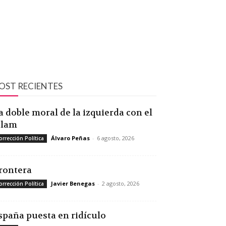
OST RECIENTES
a doble moral de la izquierda con el
slam
Álvaro Peñas
-
6 agosto, 2026
orrección Política
rontera
Javier Benegas
-
2 agosto, 2026
orrección Política
spaña puesta en ridículo