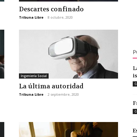
Descartes confinado
Tribuna Libre
-
8 octubre, 2020
P
L
i
Ingeniería Social
C
La última autoridad
Tribuna Libre
-
2 septiembre, 2020
F
C
E