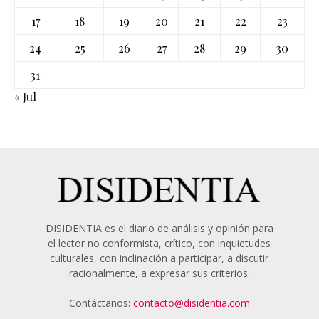
17
18
19
20
21
22
23
24
25
26
27
28
29
30
31
« Jul
DISIDENTIA es el diario de análisis y opinión para
el lector no conformista, crítico, con inquietudes
culturales, con inclinación a participar, a discutir
racionalmente, a expresar sus criterios.
Contáctanos:
contacto@disidentia.com