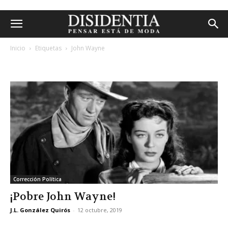
Inicio
Etiquetas
John Wayne
etiqueta: john wayne
Corrección Política
¡Pobre John Wayne!
J.L. González Quirós
-
12 octubre, 2019