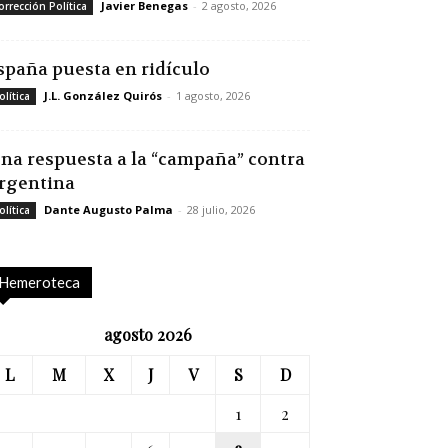
Javier Benegas
-
2 agosto, 2026
orrección Política
spaña puesta en ridículo
J.L. González Quirós
-
1 agosto, 2026
olítica
na respuesta a la “campaña” contra
rgentina
Dante Augusto Palma
-
28 julio, 2026
olítica
Hemeroteca
agosto 2026
L
M
X
J
V
S
D
1
2