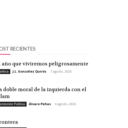
OST RECIENTES
l año que viviremos peligrosamente
J.L. González Quirós
-
7 agosto, 2026
olítica
a doble moral de la izquierda con el
slam
Álvaro Peñas
-
6 agosto, 2026
orrección Política
rontera