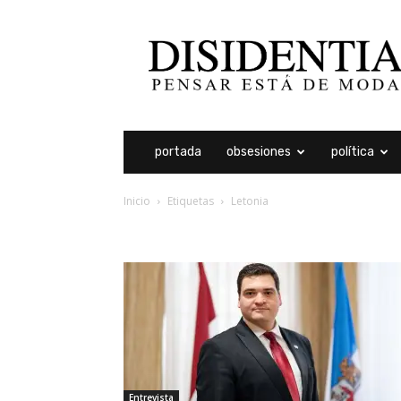
Disidentia
portada
obsesiones
política
Inicio
Etiquetas
Letonia
etiqueta: letonia
Entrevista