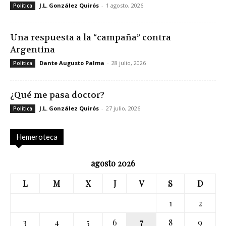
J.L. González Quirós
-
1 agosto, 2026
Política
Una respuesta a la “campaña” contra
Argentina
Dante Augusto Palma
-
28 julio, 2026
Política
¿Qué me pasa doctor?
J.L. González Quirós
-
27 julio, 2026
Política
Hemeroteca
agosto 2026
L
M
X
J
V
S
D
1
2
3
4
5
6
7
8
9