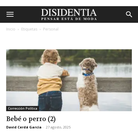
Inicio
Etiquetas
Personal
etiqueta: personal
Corrección Política
Bebé o perro (2)
David Cerdá García
-
27 agosto, 2025