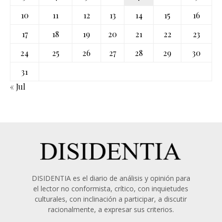
10
11
12
13
14
15
16
17
18
19
20
21
22
23
24
25
26
27
28
29
30
31
« Jul
DISIDENTIA es el diario de análisis y opinión para
el lector no conformista, crítico, con inquietudes
culturales, con inclinación a participar, a discutir
racionalmente, a expresar sus criterios.