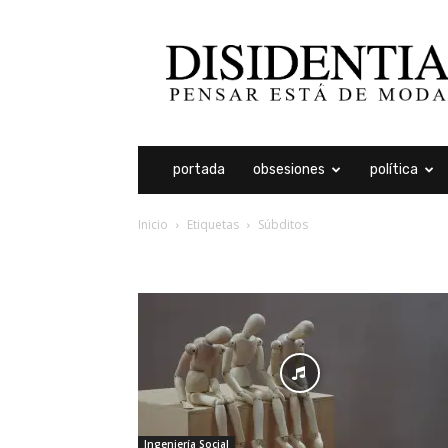
Disidentia
portada
obsesiones
política
Inicio
Etiquetas
Súbditos
etiqueta: súbditos
Ingeniería Social