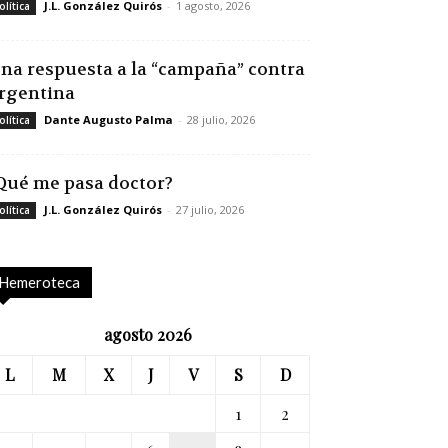
J.L. González Quirós
-
1 agosto, 2026
olítica
na respuesta a la “campaña” contra
rgentina
Dante Augusto Palma
-
28 julio, 2026
olítica
Qué me pasa doctor?
J.L. González Quirós
-
27 julio, 2026
olítica
Hemeroteca
agosto 2026
L
M
X
J
V
S
D
1
2