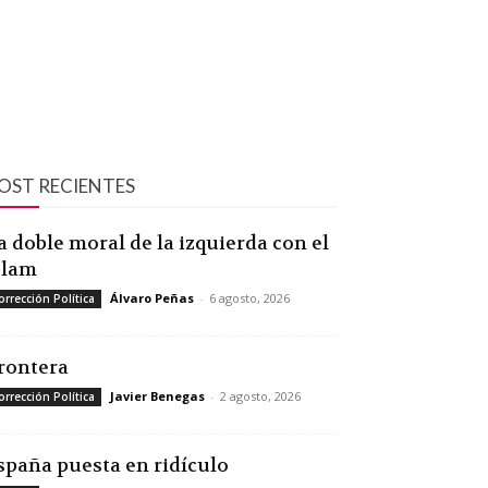
OST RECIENTES
a doble moral de la izquierda con el
slam
Álvaro Peñas
-
6 agosto, 2026
orrección Política
rontera
Javier Benegas
-
2 agosto, 2026
orrección Política
spaña puesta en ridículo