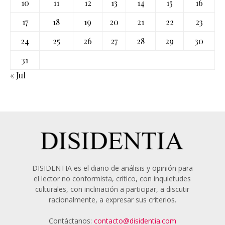
10
11
12
13
14
15
16
17
18
19
20
21
22
23
24
25
26
27
28
29
30
31
« Jul
DISIDENTIA es el diario de análisis y opinión para
el lector no conformista, crítico, con inquietudes
culturales, con inclinación a participar, a discutir
racionalmente, a expresar sus criterios.
Contáctanos:
contacto@disidentia.com