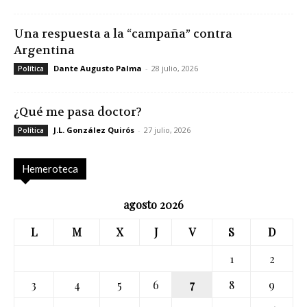
Una respuesta a la “campaña” contra
Argentina
Dante Augusto Palma
-
28 julio, 2026
Política
¿Qué me pasa doctor?
J.L. González Quirós
-
27 julio, 2026
Política
Hemeroteca
agosto 2026
L
M
X
J
V
S
D
1
2
3
4
5
6
7
8
9