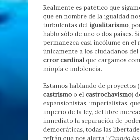
Realmente es patético que sigam
que en nombre de la igualdad nos
turbulentas del
igualitarismo
, p
hablo sólo de uno o dos países. 
permanezca casi incólume en el 
únicamente a los ciudadanos del pa
error cardinal
que cargamos como 
miopía e indolencia.
Estamos hablando de proyectos (
castrismo
o el
castrochavismo
) 
expansionistas, imperialistas, q
imperio de la ley, del libre merc
inmediato la separación de podere
democráticas, todas las libertad
refrán que nos alerta “
Cuando las 