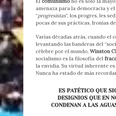
El
comunismo
no es sólo la mayor
amenaza para la democracia y el 
“
progresistas
”, los progres, les s
pocas de sus prácticas. Ironías de 
Varías décadas atrás, cuando el
levantando las banderas del “soc
célebre por el mundo,
Winston Ch
socialismo es la filosofía del
frac
la envidia. Su virtud inherente es
Nunca ha estado de más recordarl
ES PATÉTICO QUE S
DESIGNIOS QUE EN 
CONDENAN A LAS AGUA