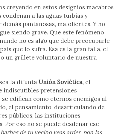
os creyendo en estos designios macabros
 condenan a las aguas turbias y
or demás pantanosas, malolientes. Y no
Sigue siendo grave. Que este fenómeno
mundo no es algo que debe preocuparle
ís que lo sufra. Esa es la gran falla, el
un grillete voluntario de nuestra
sea la difunta
Unión Soviética
, el
de indiscutibles pretensiones
ue se edifican como eternos enemigos al
ado, el pensamiento, desarticulando de
s públicos, las instituciones
es. Por eso no se puede desdeñar ese
barbas de tu vecino veas arder, pon las