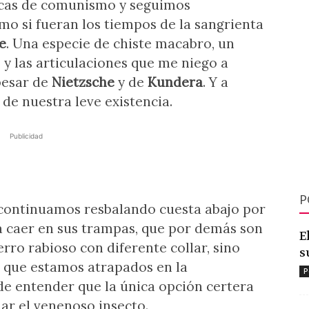
ticas de comunismo y seguimos
o si fueran los tiempos de la sangrienta
e
. Una especie de chiste macabro, un
 y las articulaciones que me niego a
pesar de
Nietzsche
y de
Kundera
. Y a
 de nuestra leve existencia.
Publicidad
P
 continuamos resbalando cuesta abajo por
a caer en sus trampas, que por demás son
E
rro rabioso con diferente collar, sino
s
 que estamos atrapados en la
P
 entender que la única opción certera
nar el venenoso insecto.