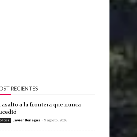
OST RECIENTES
l asalto a la frontera que nunca
ucedió
Javier Benegas
-
9 agosto, 2026
olítica