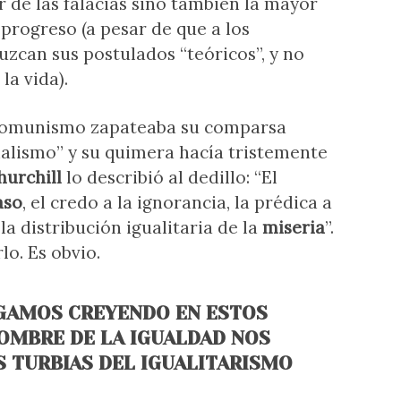
 de las falacias sino también la mayor
progreso (a pesar de que a los
eduzcan sus postulados “teóricos”, y no
la vida).
 comunismo zapateaba su comparsa
ialismo” y su quimera hacía tristemente
urchill
lo describió al dedillo: “El
aso
, el credo a la ignorancia, la prédica a
 la distribución igualitaria de la
miseria
”.
o. Es obvio.
IGAMOS CREYENDO EN ESTOS
NOMBRE DE LA IGUALDAD NOS
S TURBIAS DEL IGUALITARISMO