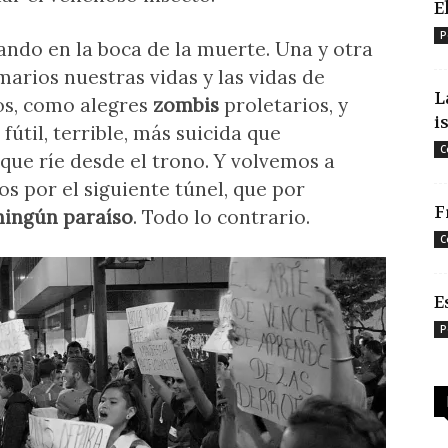
E
P
ndo en la boca de la muerte. Una y otra
marios nuestras vidas y las vidas de
L
tos, como alegres
zombis
proletarios, y
i
útil, terrible, más suicida que
C
que ríe desde el trono. Y volvemos a
os por el siguiente túnel, que por
F
ningún paraíso
. Todo lo contrario.
C
E
P