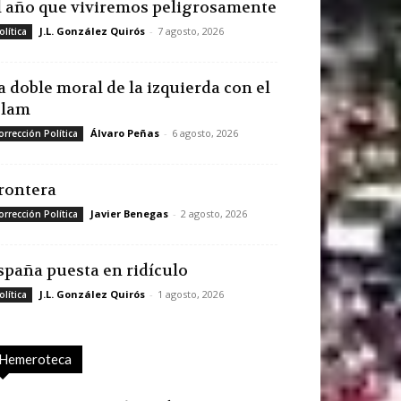
l año que viviremos peligrosamente
J.L. González Quirós
-
7 agosto, 2026
olítica
a doble moral de la izquierda con el
slam
Álvaro Peñas
-
6 agosto, 2026
orrección Política
rontera
Javier Benegas
-
2 agosto, 2026
orrección Política
spaña puesta en ridículo
J.L. González Quirós
-
1 agosto, 2026
olítica
Hemeroteca