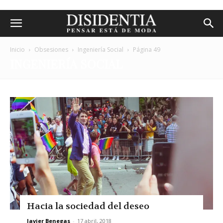
Inicio
Obsesiones
Ingeniería Social
Página 49
INGENIERÍA SOCIAL
Hacia la sociedad del deseo
Javier Benegas
-
17 abril, 2018