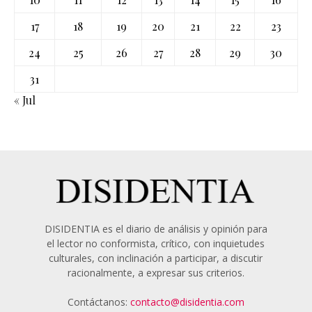
17
18
19
20
21
22
23
24
25
26
27
28
29
30
31
« Jul
DISIDENTIA es el diario de análisis y opinión para
el lector no conformista, crítico, con inquietudes
culturales, con inclinación a participar, a discutir
racionalmente, a expresar sus criterios.
Contáctanos:
contacto@disidentia.com