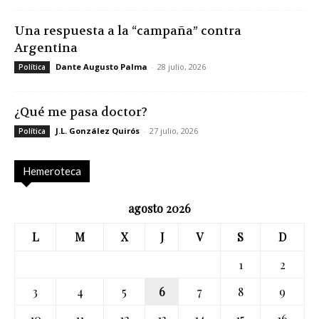
Una respuesta a la “campaña” contra
Argentina
Dante Augusto Palma
-
28 julio, 2026
Política
¿Qué me pasa doctor?
J.L. González Quirós
-
27 julio, 2026
Política
Hemeroteca
agosto 2026
L
M
X
J
V
S
D
1
2
3
4
5
6
7
8
9
10
11
12
13
14
15
16