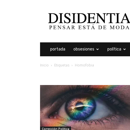
Disidentia
portada
obsesiones
política
Inicio
Etiquetas
Homofobia
etiqueta: homofobia
Corrección Política