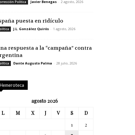
Javier Benegas
-
2 agosto, 2026
orrección Política
spaña puesta en ridículo
J.L. González Quirós
-
1 agosto, 2026
olítica
na respuesta a la “campaña” contra
rgentina
Dante Augusto Palma
-
28 julio, 2026
olítica
Hemeroteca
agosto 2026
L
M
X
J
V
S
D
1
2