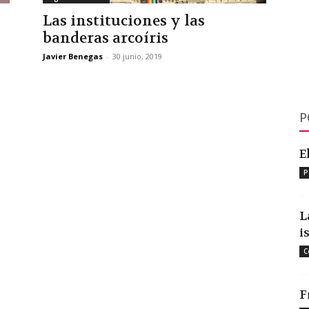
Las instituciones y las
banderas arcoíris
Javier Benegas
-
30 junio, 2019
P
E
P
L
i
C
F