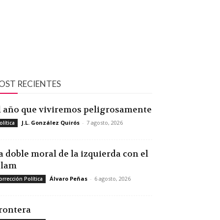
OST RECIENTES
l año que viviremos peligrosamente
J.L. González Quirós
-
7 agosto, 2026
olítica
a doble moral de la izquierda con el
slam
Álvaro Peñas
-
6 agosto, 2026
orrección Política
rontera