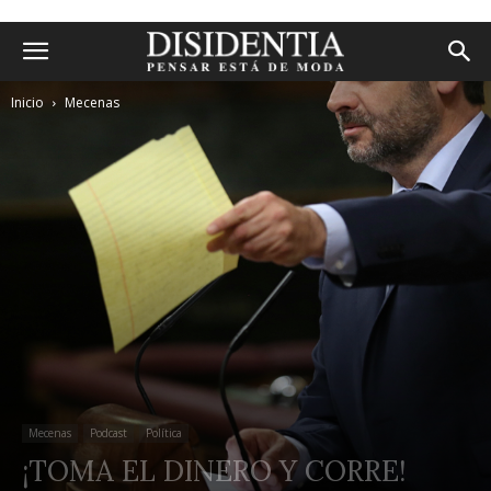
Inicio
Mecenas
Mecenas
Podcast
Política
¡TOMA EL DINERO Y CORRE!