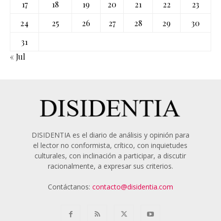
17
18
19
20
21
22
23
24
25
26
27
28
29
30
31
« Jul
DISIDENTIA es el diario de análisis y opinión para
el lector no conformista, crítico, con inquietudes
culturales, con inclinación a participar, a discutir
racionalmente, a expresar sus criterios.
Contáctanos:
contacto@disidentia.com