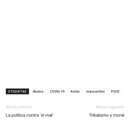
ETIQUETAS
Ábalos
COVID-19
Koldo
mascarillas
PSOE
Artículo anterior
Artículo siguiente
La política contra ‘el mal’
Tribalismo y moral