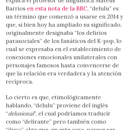
explica el profesor de lingüística Mateus
Barrios
en esta nota de la BBC
, “delulu” es
un término que comenzó a usarse en 2014 y
que, si bien hoy ha ampliado su significado,
originalmente designaba “los delirios
parasociales” de los fanáticos del K-pop, lo
cual se expresaba en el establecimiento de
conexiones emocionales unilaterales con
personajes famosos hasta convencerse de
que la relación era verdadera y la atención
recíproca.
Lo cierto es que, etimológicamente
hablando, “delulu” proviene del inglés
“
delusional
”, el cual podríamos traducir
como “delirante” pero también como
“iluso”, algo que, en este caso, parece ser