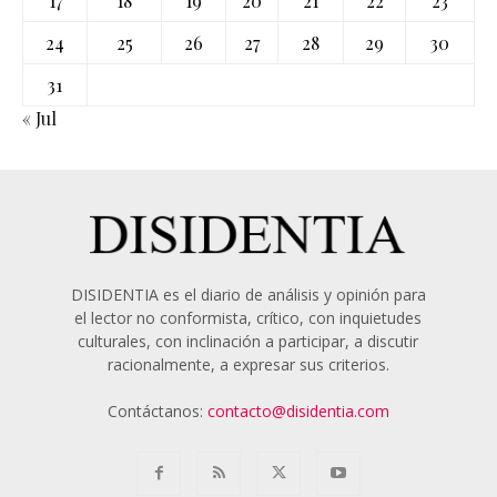
17
18
19
20
21
22
23
24
25
26
27
28
29
30
31
« Jul
DISIDENTIA es el diario de análisis y opinión para
el lector no conformista, crítico, con inquietudes
culturales, con inclinación a participar, a discutir
racionalmente, a expresar sus criterios.
Contáctanos:
contacto@disidentia.com