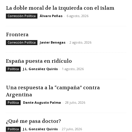
La doble moral de la izquierda con el islam
Álvaro Peñas
-
6 agosto, 2026
Corrección Política
Frontera
Javier Benegas
-
2 agosto, 2026
Corrección Política
España puesta en ridículo
J.L. González Quirós
-
1 agosto, 2026
Política
Una respuesta a la “campaña” contra
Argentina
Dante Augusto Palma
-
28 julio, 2026
Política
¿Qué me pasa doctor?
J.L. González Quirós
-
27 julio, 2026
Política