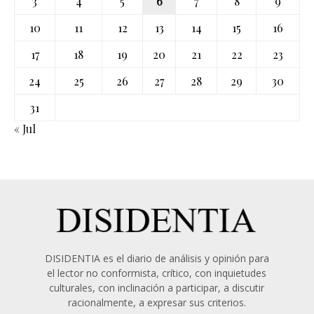
3
4
5
6
7
8
9
10
11
12
13
14
15
16
17
18
19
20
21
22
23
24
25
26
27
28
29
30
31
« Jul
DISIDENTIA es el diario de análisis y opinión para
el lector no conformista, crítico, con inquietudes
culturales, con inclinación a participar, a discutir
racionalmente, a expresar sus criterios.