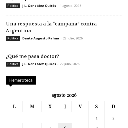
J.L. González Quirós
-
1 agosto, 2026
Política
Una respuesta a la “campaña” contra
Argentina
Dante Augusto Palma
-
28 julio, 2026
Política
¿Qué me pasa doctor?
J.L. González Quirós
-
27 julio, 2026
Política
Hemeroteca
agosto 2026
L
M
X
J
V
S
D
1
2