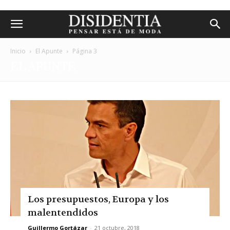
Inicio
El Apunte
Página 3
EL APUNTE
Los presupuestos, Europa y los
malentendidos
Guillermo Gortázar
-
21 octubre, 2018