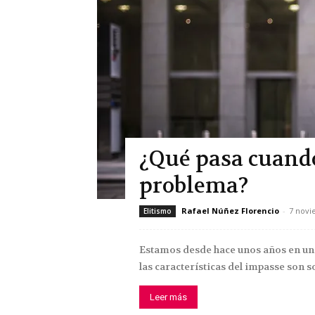
¿Qué pasa cuando 
problema?
Rafael Núñez Florencio
-
7 novi
Elitismo
Estamos desde hace unos años en un c
las características del impasse son s
Leer más