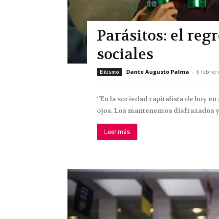
Parásitos: el regr
sociales
Dante Augusto Palma
-
6 febrer
Elitismo
“En la sociedad capitalista de hoy en 
ojos. Los mantenemos disfrazados y 
Leer más