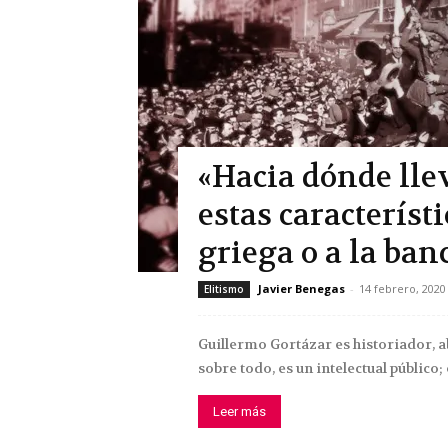
«Hacia dónde lle
estas característi
griega o a la ba
Javier Benegas
-
14 febrero, 2020
Elitismo
Guillermo Gortázar es historiador, ab
sobre todo, es un intelectual público;
Leer más