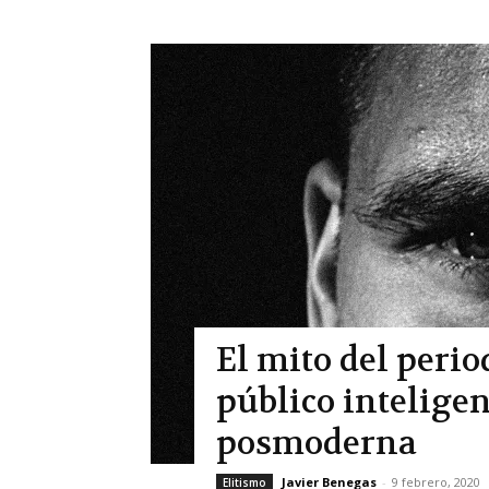
El mito del perio
público inteligen
posmoderna
Javier Benegas
-
9 febrero, 2020
Elitismo