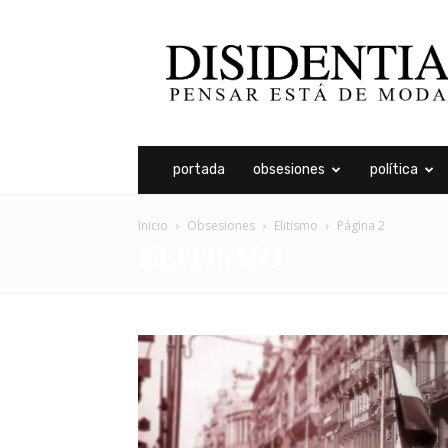
Disidentia
portada
obsesiones
política
Inicio
Obsesiones
Elitismo
Página 2
ELITISMO