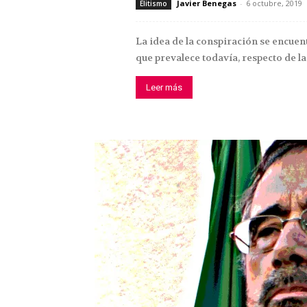
Javier Benegas
-
6 octubre, 2019
Elitismo
La idea de la conspiración se encuentr
que prevalece todavía, respecto de la.
Leer más