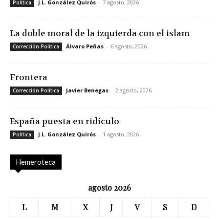
J.L. González Quirós
-
7 agosto, 2026
Política
La doble moral de la izquierda con el islam
Álvaro Peñas
-
6 agosto, 2026
Corrección Política
Frontera
Javier Benegas
-
2 agosto, 2026
Corrección Política
España puesta en ridículo
J.L. González Quirós
-
1 agosto, 2026
Política
Hemeroteca
agosto 2026
L
M
X
J
V
S
D