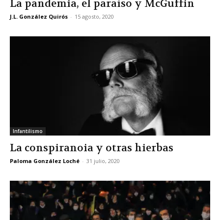
La pandemia, el paraíso y McGuffin
J.L. González Quirós
-
15 agosto, 2020
Infantilismo
La conspiranoia y otras hierbas
Paloma González Loché
-
31 julio, 2020